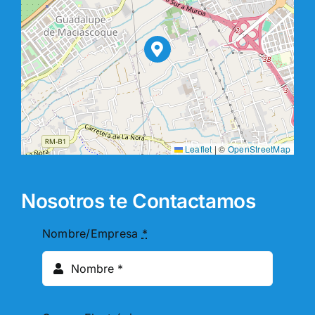
Leaflet
|
©
OpenStreetMap
Nosotros te Contactamos
Nombre/Empresa
*