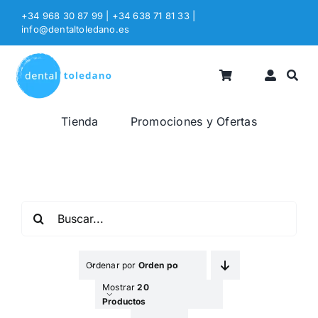
Saltar
+34 968 30 87 99 | +34 638 71 81 33
|
al
info@dentaltoledano.es
contenido
Tienda
Promociones y Ofertas
Buscar:
Ordenar por
Orden por Defecto
Mostrar
20
Productos