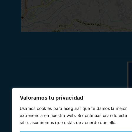
Valoramos tu privacidad
Financiado por la Unión Europea – NextGener
Usamos cookies para asegurar que te damos la mejor
experiencia en nuestra web. Si continúas usando este
autores y no reflejan necesariamente los
sitio, asumiremos que estás de acuerdo con ello.