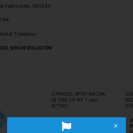
de Fabricante: 080544
STRA
Dental Toledano:
GO, SIN DEVOLUCIÓN
PINCEL Nº00 INICIAL
GRADIA
IQ OBC LP NF 1 uds.
REDOND
877051
00153