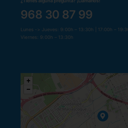
¿Tienes alguna pregunta? ¡Llamanos!
968 30 87 99
Lunes -> Jueves: 9:00h – 13:30h | 17:00h – 19:
Viernes: 9:00h – 13:30h
+
−