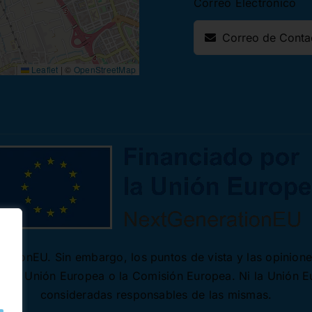
Correo Electrónico
Leaflet
|
©
OpenStreetMap
ationEU. Sin embargo, los puntos de vista y las opinion
 de la Unión Europea o la Comisión Europea. Ni la Unión 
consideradas responsables de las mismas.