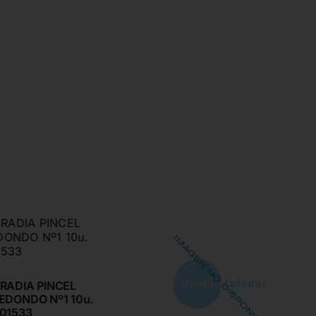
 PINCEL
O Nº1 10u.
3