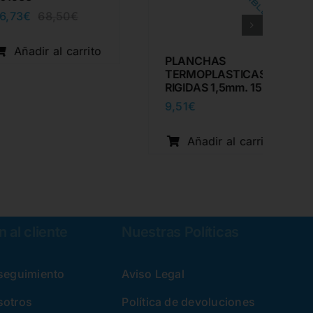
€
68,50
€
El
El
precio
precio
original
actual
dir al carrito
PLANCHAS
era:
es:
TERMOPLASTICAS
68,50€.
46,73€.
RIGIDAS 1,5mm. 15u.
9,51
€
Añadir al carrito
 al cliente
Nuestras Políticas
 seguimiento
Aviso Legal
sotros
Política de devoluciones