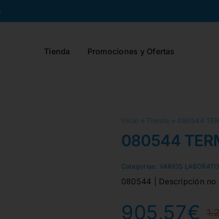
s
Tienda
Promociones y Ofertas
Inicio
»
Tienda
»
080544 TE
080544 TE
Categorias:
VARIOS LABORATO
080544 | Descripción no f
905,57
€
1.