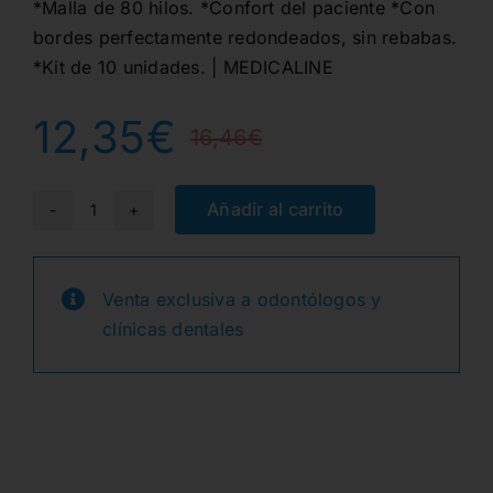
*Malla de 80 hilos. *Confort del paciente *Con
bordes perfectamente redondeados, sin rebabas.
*Kit de 10 unidades. | MEDICALINE
12,35
€
16,46
€
El
El
precio
precio
Añadir al carrito
BOTON
LINGUAL
original
actual
10u.
Venta exclusiva a odontólogos y
era:
es:
cantidad
clínicas dentales
16,46€.
12,35€.