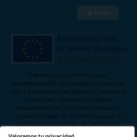
Enviar
Financiado por la Unión Europea –
NextGenerationEU. Sin embargo, los puntos de
vista y las opiniones expresadas son únicamente
los del autor o autores y no reflejan
necesariamente los de la Unión Europea o la
Comisión Europea. Ni la Unión Europea ni la
Comisión Europea pueden ser consideradas
responsables de las mismas.
Valoramos tu privacidad