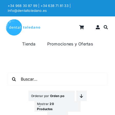
Saltar
+34 968 30 87 99 | +34 638 71 81 33
|
al
info@dentaltoledano.es
contenido
Tienda
Promociones y Ofertas
Buscar:
Ordenar por
Orden por Defecto
Mostrar
20
Productos