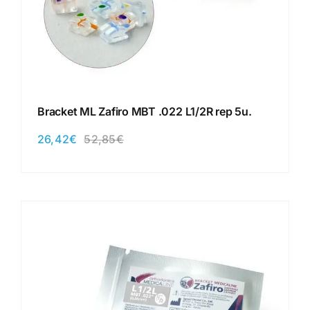
Bracket ML Zafiro MBT .022 L1/2R rep 5u.
26,42
€
52,85
€
El
El
precio
precio
original
actual
era:
es:
52,85€.
26,42€.