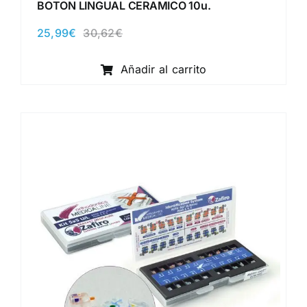
BOTON LINGUAL CERAMICO 10u.
25,99
€
30,62
€
El
El
precio
precio
original
actual
Añadir al carrito
era:
es:
30,62€.
25,99€.