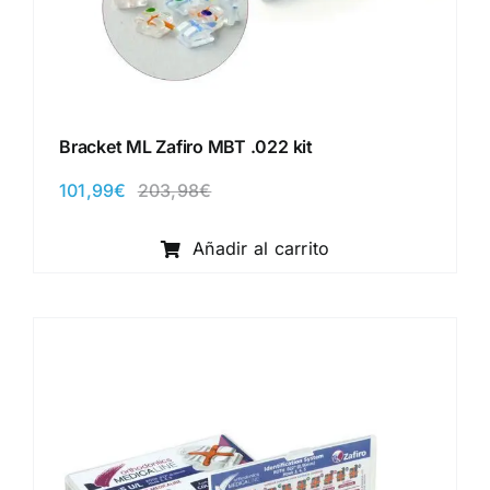
Bracket ML Zafiro MBT .022 kit
101,99
€
203,98
€
El
El
precio
precio
original
actual
Añadir al carrito
era:
es:
203,98€.
101,99€.