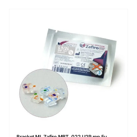
Bracket ML Zafiro MBT .022 U2R rep 5u.