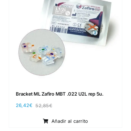
Bracket ML Zafiro MBT .022 U2L rep 5u.
26,42
€
52,85
€
El
El
precio
precio
original
actual
Añadir al carrito
era:
es:
52,85€.
26,42€.