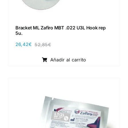
Bracket ML Zafiro MBT .022 U3L Hook rep
5u.
26,42
€
52,85
€
El
El
precio
precio
original
actual
Añadir al carrito
era:
es:
52,85€.
26,42€.