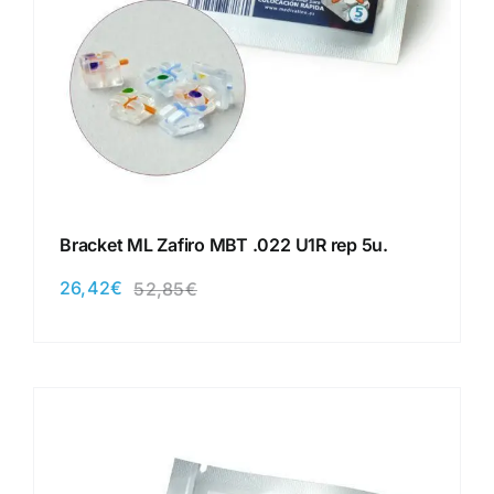
Bracket ML Zafiro MBT .022 U1R rep 5u.
26,42
€
52,85
€
El
El
precio
precio
original
actual
era:
es:
52,85€.
26,42€.