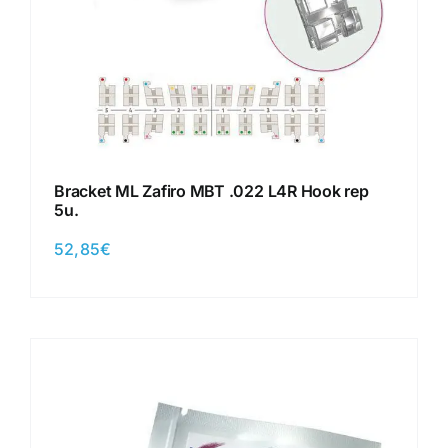
Bracket ML Zafiro MBT .022 L4R Hook rep
5u.
52,85
€