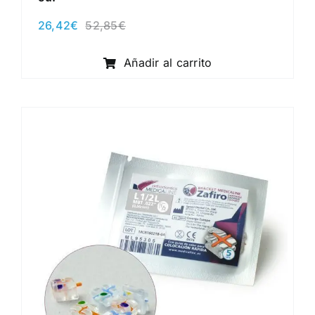
26,42
€
52,85
€
El
El
precio
precio
original
actual
Añadir al carrito
era:
es:
52,85€.
26,42€.