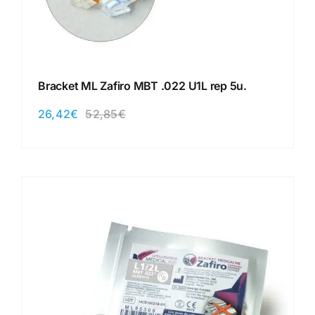
Bracket ML Zafiro MBT .022 U1L rep 5u.
26,42
€
52,85
€
El
El
precio
precio
original
actual
era:
es:
52,85€.
26,42€.