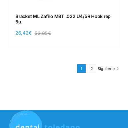
Bracket ML Zafiro MBT .022 U4/5R Hook rep
5u.
26,42
€
52,85
€
El
El
precio
precio
original
actual
era:
es:
52,85€.
26,42€.
1
2
Siguiente