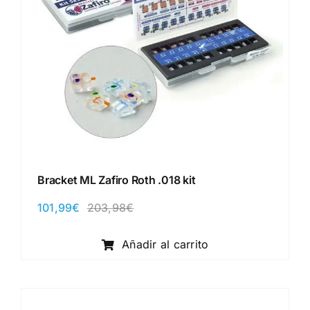
Bracket ML Zafiro Roth .018 kit
101,99
€
203,98
€
El
El
precio
precio
original
actual
Añadir al carrito
era:
es:
203,98€.
101,99€.