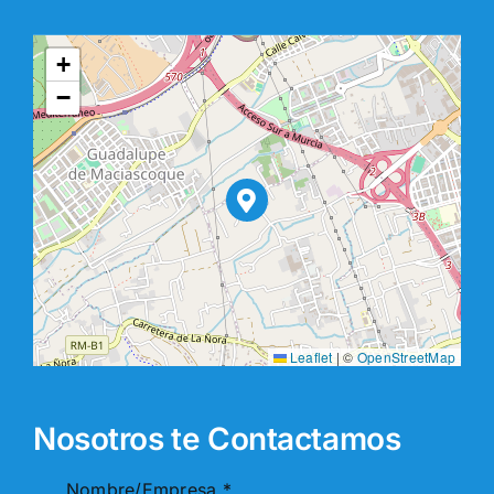
+
−
Leaflet
|
©
OpenStreetMap
Nosotros te Contactamos
Nombre/Empresa
*