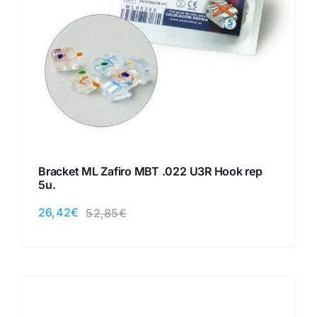
Bracket ML Zafiro MBT .022 U3R Hook rep
5u.
26,42
€
52,85
€
El
El
precio
precio
original
actual
era:
es:
52,85€.
26,42€.