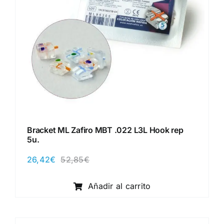
Bracket ML Zafiro MBT .022 L3L Hook rep
5u.
26,42
€
52,85
€
El
El
precio
precio
original
actual
Añadir al carrito
era:
es:
52,85€.
26,42€.