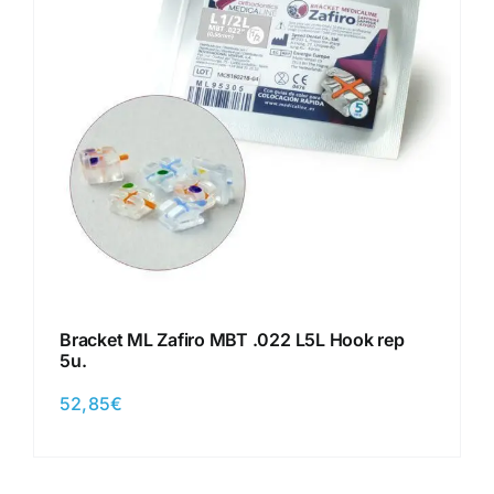
Bracket ML Zafiro MBT .022 L5L Hook rep
5u.
52,85
€