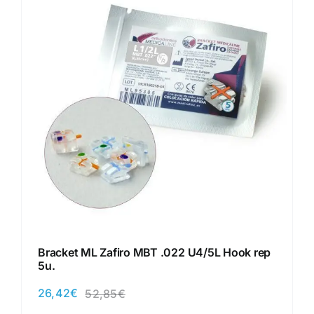
Bracket ML Zafiro MBT .022 U4/5L Hook rep
5u.
26,42
€
52,85
€
El
El
precio
precio