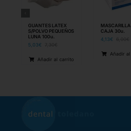
GUANTES LATEX
MASCARILLA
S/POLVO PEQUEÑOS
CAJA 30u.
LUNA 100u.
4,13
€
6,00
€
5,03
€
7,30
€
El
El
precio
precio
Añadir al
original
actual
Añadir al carrito
l
era:
es:
o
7,30€.
5,03€.