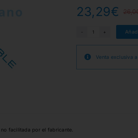
23,29
€
26,0
Añadi
FITSTRIP
DOUBLE-
SIDED
Venta exclusiva a
MEDIUM
GRIT
0,50mm.
1u.
cantidad
no facilitada por el fabricante.