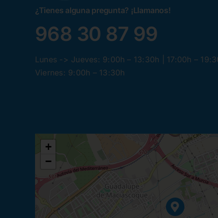
¿Tienes alguna pregunta? ¡Llamanos!
968 30 87 99
Lunes -> Jueves: 9:00h – 13:30h | 17:00h – 19:
Viernes: 9:00h – 13:30h
+
−