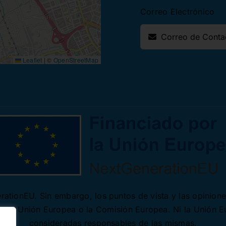
Correo Electrónico
Leaflet
|
©
OpenStreetMap
ationEU. Sin embargo, los puntos de vista y las opinion
 de la Unión Europea o la Comisión Europea. Ni la Unión 
consideradas responsables de las mismas.