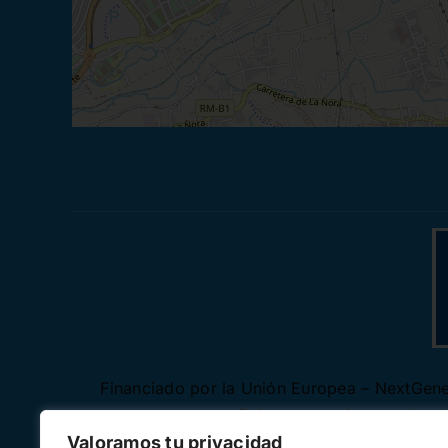
Financiado por la Unión Europea – NextGener
autores y no reflejan necesariamente los
Valoramos tu privacidad