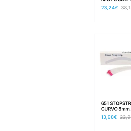
23,24
€
38,1
651 STOPSTR
CURVO 8mm.
13,98
€
22,9