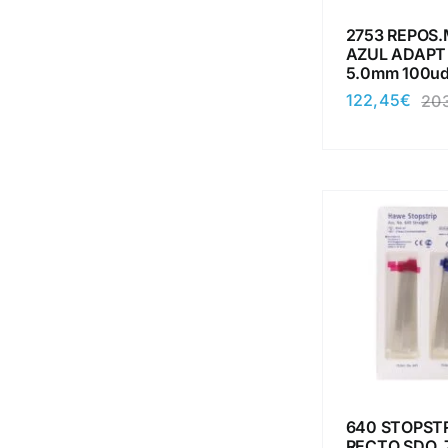
2753 REPOS.
AZUL ADAPT
5.0mm 100ud
122,45
€
203
640 STOPSTR
RECTO SDO. 