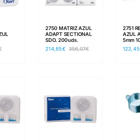
2750 MATRIZ AZUL
2751 R
ZUL
ADAPT SECTIONAL
AZUL 
SDO. 200uds.
5mm 1
214,65
€
122,45
€
356,07
€
El
El
El
El
precio
precio
precio
precio
original
actual
original
actual
era:
es:
era:
es:
16,30€.
9,77€.
356,07€.
214,65€.