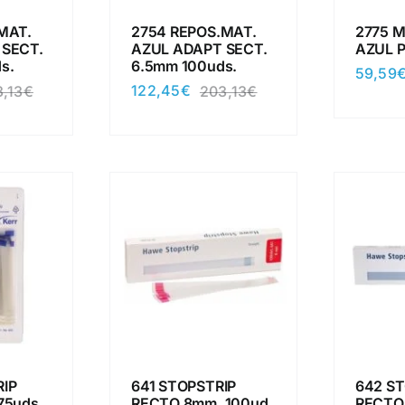
MAT.
2754 REPOS.MAT.
2775 M
 SECT.
AZUL ADAPT SECT.
AZUL P
s.
6.5mm 100uds.
59,59
122,45
€
,13
€
203,13
€
El
El
El
El
precio
precio
precio
precio
original
actual
original
actual
era:
es:
era:
es:
203,13€.
122,45€.
203,13€.
122,45€.
IP
641 STOPSTRIP
642 S
75uds.
RECTO 8mm. 100ud
RECTO