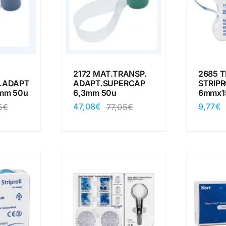
2172 MAT.TRANSP.
2685 T
.ADAPT
ADAPT.SUPERCAP
STRIPR
mm 50u
6,3mm 50u
6mmx1
47,08
€
9,77
€
5
€
77,05
€
El
El
El
El
precio
precio
precio
precio
original
actual
original
actual
era:
es:
era:
es:
77,05€.
47,08€.
77,05€.
47,08€.