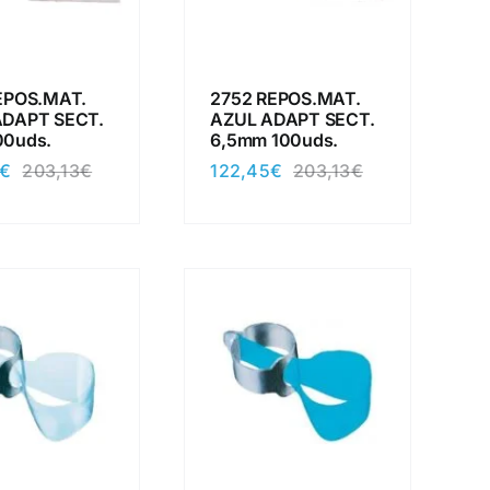
EPOS.MAT.
2752 REPOS.MAT.
ADAPT SECT.
AZUL ADAPT SECT.
00uds.
6,5mm 100uds.
€
122,45
€
203,13
€
203,13
€
El
El
El
El
precio
precio
precio
precio
original
actual
original
actual
era:
es:
era:
es:
203,13€.
122,45€.
203,13€.
122,45€.