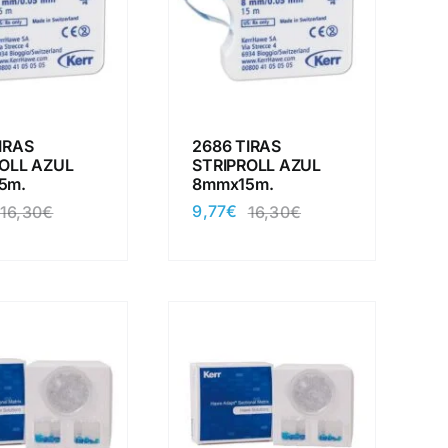
IRAS
2686 TIRAS
OLL AZUL
STRIPROLL AZUL
5m.
8mmx15m.
9,77
€
16,30
€
16,30
€
El
El
El
El
precio
precio
precio
precio
original
actual
original
actual
era:
es:
era:
es:
16,30€.
9,77€.
16,30€.
9,77€.