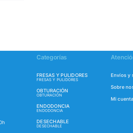
era:
es:
22,92€.
13,98€.
Categorías
Atención
FRESAS Y PULIDORES
Envíos y
FRESAS Y PULIDORES
Sobre no
OBTURACIÓN
OBTURACIÓN
Mi cuent
ENDODONCIA
ENDODONCIA
DESECHABLE
30h
DESECHABLE