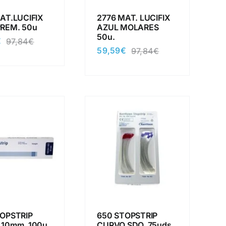
AT.LUCIFIX
2776 MAT. LUCIFIX
REM. 50u
AZUL MOLARES
50u.
€
97,84
€
El
El
59,59
€
97,84
€
precio
precio
El
El
original
actual
precio
precio
era:
es:
original
actual
97,84€.
59,59€.
era:
es:
97,84€.
59,59€.
TOPSTRIP
650 STOPSTRIP
 10mm. 100u
CURVO SDO. 75uds