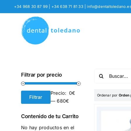
Saltar
+34 968 30 87 99 | +34 638 71 81 33
|
info@dentaltoledano.e
al
contenido
Buscar:
Filtrar por precio
Precio:
0€
Ordenar por
Orden 
Filtrar
Precio
Precio
—
680€
mínimo
máximo
Contenido de tu Carrito
No hay productos en el