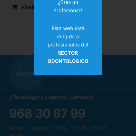
¿Eres un
original
actual
Añadir al carrito
Profesional?
era:
es:
2,29€.
1,58€.
Esta web está
dirigida a
profesionales del
SECTOR
ODONTOLÓGICO
¿Tienes alguna pregunta? ¡Llamanos!
968 30 87 99
Lunes -> Jueves: 9:00h – 13:30h | 17:00h –