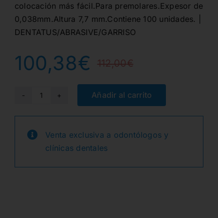
colocación más fácil.Para premolares.Expesor de
0,038mm.Altura 7,7 mm.Contiene 100 unidades. |
DENTATUS/ABRASIVE/GARRISO
100,38
€
112,00
€
El
El
precio
precio
Añadir al carrito
FXH300
C-
original
actual
T
Venta exclusiva a odontólogos y
era:
es:
3D
clínicas dentales
FUSION
112,00€.
100,38€.
FIRM
MATRICES
7.7mm.
100u.