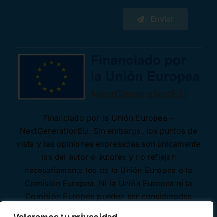
Enviar
Financiado por la Unión Europea –
NextGenerationEU. Sin embargo, los puntos de
vista y las opiniones expresadas son únicamente
los del autor o autores y no reflejan
necesariamente los de la Unión Europea o la
Comisión Europea. Ni la Unión Europea ni la
Comisión Europea pueden ser consideradas
responsables de las mismas.
Valoramos tu privacidad