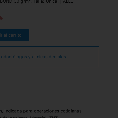
BOND 30 g/m². Talla: Única. | ALLE
€
El
El
precio
precio
r al carrito
E
original
actual
 odontólogos y clínicas dentales
era:
es:
19,00€.
14,00€.
, indicada para operaciones cotidianas