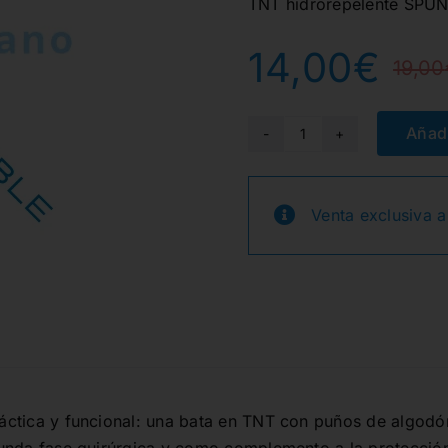
TNT hidrorepelente SPUN
14,00
€
19,00
Añadi
BATA
HIDRORREPELENT
ROSA
Venta exclusiva a
10u.
cantidad
ctica y funcional: una bata en TNT con puños de algodón