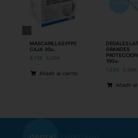
P
MASCARILLAS FFP2
DEDALES LAT
CAJA 30u.
GRANDES
PROTECCION
4,13
€
6,00
€
El
El
100u.
precio
precio
1,58
€
2,29
€
original
actual
Añadir al carrito
era:
es:
l
6,00€.
4,13€.
o
Añadir al