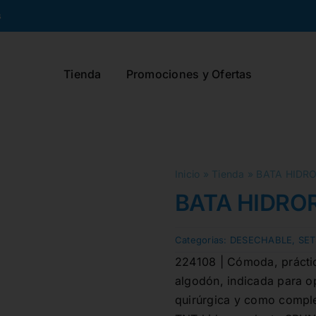
s
Tienda
Promociones y Ofertas
Inicio
»
Tienda
»
BATA HIDRO
BATA HIDRO
Categorias:
DESECHABLE
,
SET
224108 | Cómoda, práctic
algodón, indicada para o
quirúrgica y como comple