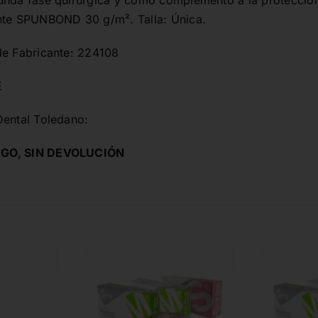
unda fase quirúrgica y como complemento a la protección
nte SPUNBOND 30 g/m². Talla: Única.
de Fabricante: 224108
E
Dental Toledano:
GO, SIN DEVOLUCIÓN