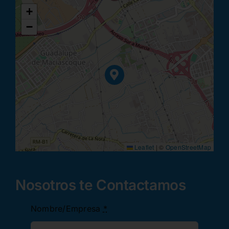
+
−
Leaflet
|
©
OpenStreetMap
Nosotros te Contactamos
Nombre/Empresa
*