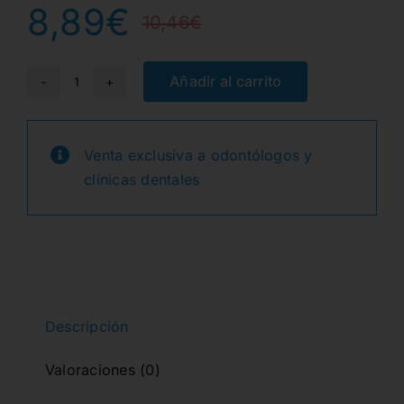
8,89
€
10,46
€
El
El
precio
precio
Añadir al carrito
LENTULOS
25mm.
original
actual
Nº30
Venta exclusiva a odontólogos y
era:
es:
4u.
clínicas dentales
cantidad
10,46€.
8,89€.
Descripción
Valoraciones (0)