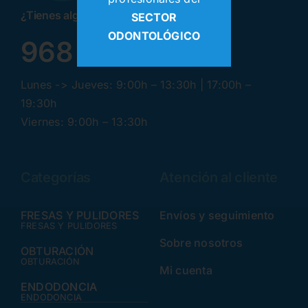
¿Tienes alguna pregunta? ¡Llamanos!
SECTOR
ODONTOLÓGICO
968 30 87 99
Lunes -> Jueves: 9:00h – 13:30h | 17:00h –
19:30h
Viernes: 9:00h – 13:30h
Categorías
Atención al cliente
FRESAS Y PULIDORES
Envíos y seguimiento
FRESAS Y PULIDORES
Sobre nosotros
OBTURACIÓN
OBTURACIÓN
Mi cuenta
ENDODONCIA
ENDODONCIA