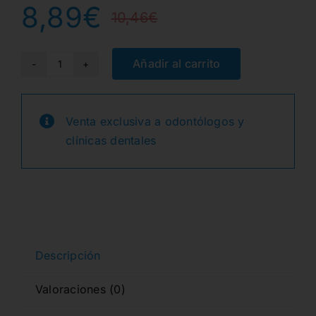
8,89
€
10,46
€
El
El
precio
precio
Añadir al carrito
LENTULOS
25mm.
original
actual
Nº40
Venta exclusiva a odontólogos y
era:
es:
4u.
clínicas dentales
cantidad
10,46€.
8,89€.
Descripción
Valoraciones (0)