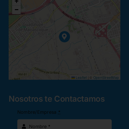
+
−
Leaflet
|
©
OpenStreetMap
Nosotros te Contactamos
Nombre/Empresa
*