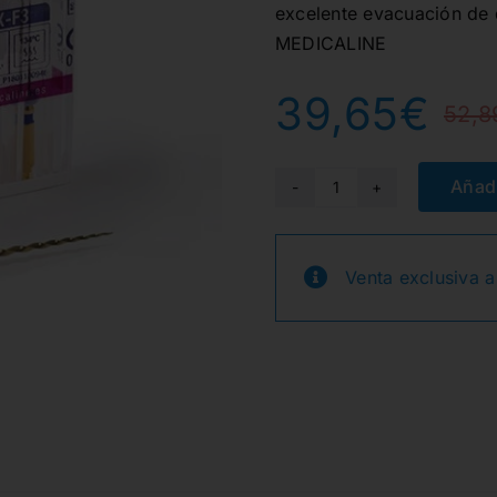
excelente evacuación de d
MEDICALINE
39,65
€
52,8
Añadi
MCONIC
FLEX
25mm
Venta exclusiva a
F1
6u.
cantidad