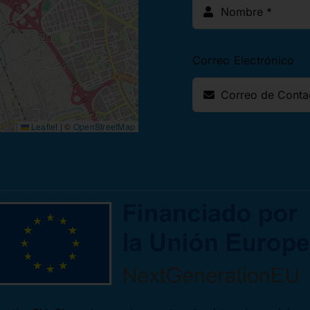
Correo Electrónico
Leaflet
|
©
OpenStreetMap