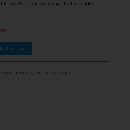
etritos.Punta inactiva.Caja de 6 unidades. |
9
€
El
El
precio
precio
r al carrito
original
actual
 odontólogos y clínicas dentales
era:
es:
52,89€.
39,65€.