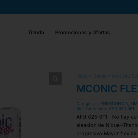
s
Tienda
Promociones y Ofertas
Inicio
»
Tienda
»
MCONIC FLE
MCONIC FLEX
Categorias:
ENDODONCIA
,
LI
Ref. Fabricante:
AFU 025 0F1
AFU 025 0F1 | No hay curv
aleación de Níquel-Titani
progresiva.Mayor flexibili