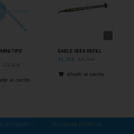
MINI TIPS
SABLE SEEK REFILL
45,30
€
59,70
€
El
El
€
53,20
€
El
El
precio
precio
precio
precio
original
actual
Añadir al carrito
original
actual
era:
es:
dir al carrito
era:
es:
59,70€.
45,30€.
53,20€.
40,37€.
 al cliente
Nuestras Políticas