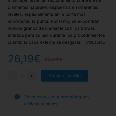
multicapa llevan un recubrimiento uniforme de
diamantes naturales dispuestos en diferentes
niveles, especialmente en la parte más
importante: la punta. Por tanto, se expondrán
nuevos granos de diamante con los bordes
afilados para su uso durante los procedimientos
cuando la capa externa se desgaste. | COLTENE
26,19
€
32,54
€
El
El
precio
precio
Añadir al carrito
G811-
314-
original
actual
033-
Venta exclusiva a odontólogos y
era:
es:
05.0-
clínicas dentales
C
32,54€.
26,19€.
FG