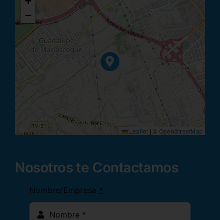
+
−
Leaflet
|
©
OpenStreetMap
Nosotros te Contactamos
Nombre/Empresa
*