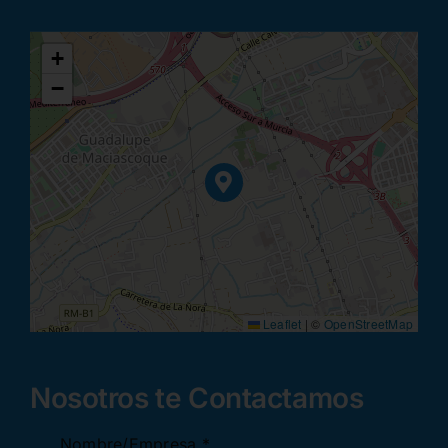
+
−
Leaflet
|
©
OpenStreetMap
Nosotros te Contactamos
Nombre/Empresa
*