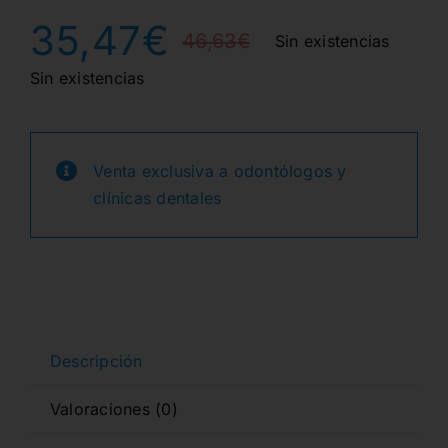
35,47
€
46,63
€
Sin existencias
El
El
Sin existencias
precio
precio
original
actual
Venta exclusiva a odontólogos y
era:
es:
clínicas dentales
46,63€.
35,47€.
Descripción
Valoraciones (0)