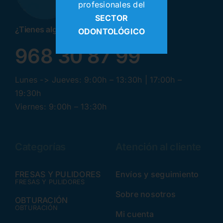
profesionales del
SECTOR
¿Tienes alguna pregunta? ¡Llamanos!
ODONTOLÓGICO
968 30 87 99
Lunes -> Jueves: 9:00h – 13:30h | 17:00h –
19:30h
Viernes: 9:00h – 13:30h
Categorías
Atención al cliente
FRESAS Y PULIDORES
Envíos y seguimiento
FRESAS Y PULIDORES
Sobre nosotros
OBTURACIÓN
OBTURACIÓN
Mi cuenta