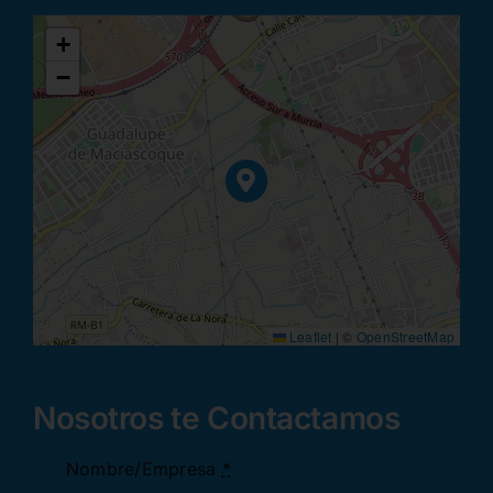
+
−
Leaflet
|
©
OpenStreetMap
Nosotros te Contactamos
Nombre/Empresa
*