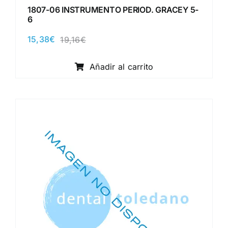
1807-06 INSTRUMENTO PERIOD. GRACEY 5-
6
15,38
€
19,16
€
El
El
precio
precio
original
actual
Añadir al carrito
era:
es:
19,16€.
15,38€.