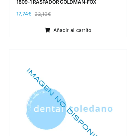
1809-1 RASPADOR GOLDMAN-FOX
17,74
€
22,10
€
El
El
precio
precio
original
actual
Añadir al carrito
era:
es:
22,10€.
17,74€.