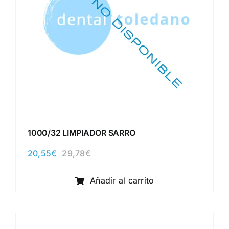
1000/32 LIMPIADOR SARRO
20,55
€
29,78
€
El
El
precio
precio
original
actual
Añadir al carrito
era:
es:
29,78€.
20,55€.