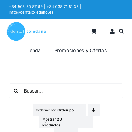
Saltar
+34 968 30 87 99 | +34 638 71 81 33
|
al
info@dentaltoledano.es
contenido
Tienda
Promociones y Ofertas
Buscar:
Ordenar por
Orden por Defecto
Mostrar
20
Productos