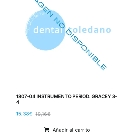
1807-04 INSTRUMENTO PERIOD. GRACEY 3-
4
15,38
€
19,16
€
El
El
precio
precio
original
actual
Añadir al carrito
era:
es: