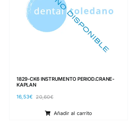
1829-CK6 INSTRUMENTO PERIOD.CRANE-
KAPLAN
16,53
€
20,60
€
El
El
precio
precio
original
actual
Añadir al carrito
era:
es:
20,60€.
16,53€.