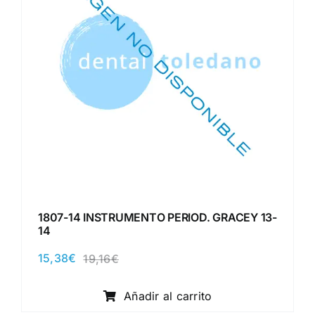
1807-14 INSTRUMENTO PERIOD. GRACEY 13-
14
15,38
€
19,16
€
El
El
precio
precio
original
actual
Añadir al carrito
era:
es: