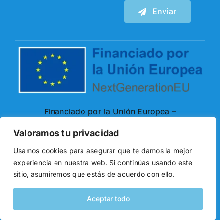
Enviar
Financiado por la Unión Europea –
NextGenerationEU. Sin embargo, los puntos de
Valoramos tu privacidad
vista y las opiniones expresadas son únicamente
los del autor o autores y no reflejan
Usamos cookies para asegurar que te damos la mejor
experiencia en nuestra web. Si continúas usando este
necesariamente los de la Unión Europea o la
sitio, asumiremos que estás de acuerdo con ello.
Comisión Europea. Ni la Unión Europea ni la
Comisión Europea pueden ser consideradas
Aceptar todo
responsables de las mismas.