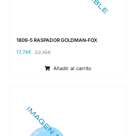
1809-5 RASPADOR GOLDMAN-FOX
17,74
€
22,10
€
El
El
precio
precio
original
actual
Añadir al carrito
era:
es:
22,10€.
17,74€.