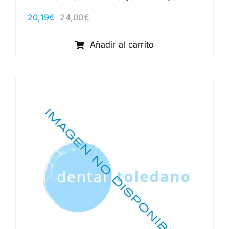
20,19
€
24,00
€
El
El
precio
precio
original
actual
Añadir al carrito
era:
es:
24,00€.
20,19€.