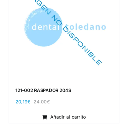
121-002 RASPADOR 204S
20,19
€
24,00
€
El
El
precio
precio
original
actual
Añadir al carrito
era:
es:
24,00€.
20,19€.