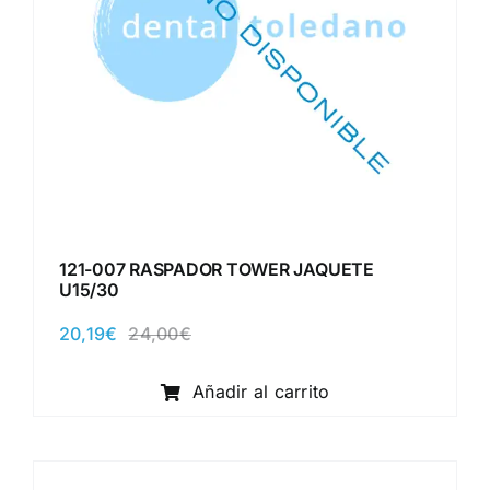
121-007 RASPADOR TOWER JAQUETE
U15/30
20,19
€
24,00
€
El
El
precio
precio
original
actual
Añadir al carrito
era:
es:
24,00€.
20,19€.