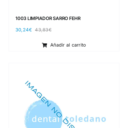
1003 LIMPIADOR SARRO FEHR
30,24
€
43,83
€
El
El
precio
precio
original
actual
Añadir al carrito
era:
es:
43,83€.
30,24€.