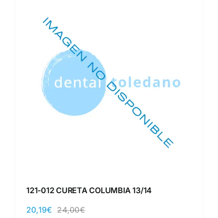
121-012 CURETA COLUMBIA 13/14
20,19
€
24,00
€
El
El