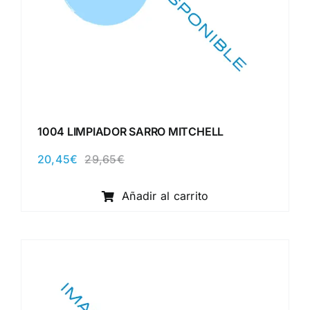
1004 LIMPIADOR SARRO MITCHELL
20,45
€
29,65
€
El
El
precio
precio
original
actual
Añadir al carrito
era:
es:
29,65€.
20,45€.