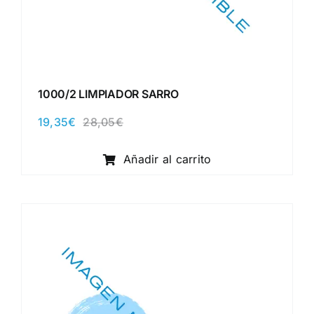
1000/2 LIMPIADOR SARRO
19,35
€
28,05
€
El
El
precio
precio
original
actual
Añadir al carrito
era:
es:
28,05€.
19,35€.