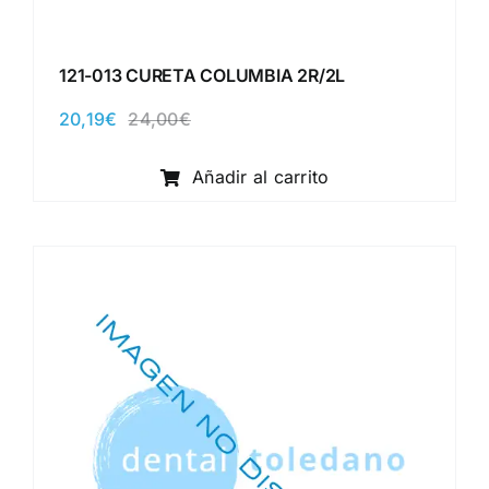
121-013 CURETA COLUMBIA 2R/2L
20,19
€
24,00
€
El
El
precio
precio
original
actual
Añadir al carrito
era:
es:
24,00€.
20,19€.