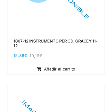
1807-12 INSTRUMENTO PERIOD. GRACEY 11-
12
15,38
€
19,16
€
El
El
precio
precio
original
actual
Añadir al carrito
era:
es:
19,16€.
15,38€.