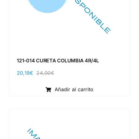
121-014 CURETA COLUMBIA 4R/4L
20,19
€
24,00
€
El
El
precio
precio
original
actual
Añadir al carrito
era:
es:
24,00€.
20,19€.