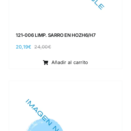
121-006 LIMP. SARRO EN HOZH6/H7
20,19
€
24,00
€
El
El
precio
precio
original
actual
Añadir al carrito
era:
es:
24,00€.
20,19€.