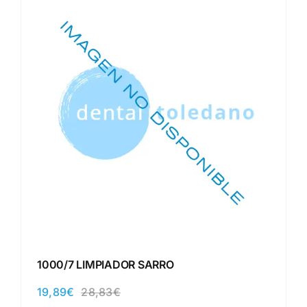
1000/7 LIMPIADOR SARRO
19,89
€
28,83
€
El
El