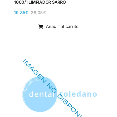
1000/1 LIMPIADOR SARRO
19,35
€
28,05
€
El
El
precio
precio
original
actual
Añadir al carrito
era:
es:
28,05€.
19,35€.