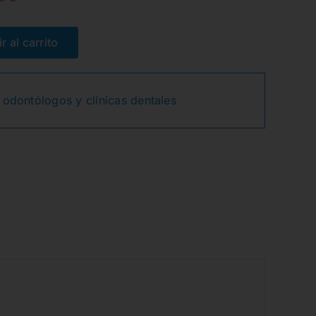
El
El
precio
precio
r al carrito
original
actual
 odontólogos y clínicas dentales
era:
es:
63,50€.
48,53€.