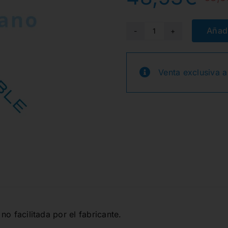
Añadi
SC4R/4LC8E2
C.COLUMBIA
M.8
Venta exclusiva a
RESINA
ROSA
cantidad
no facilitada por el fabricante.