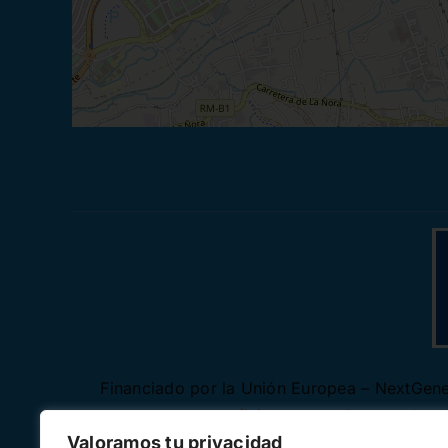
Financiado por la Unión Europea – NextGener
autores y no reflejan necesariamente los
Valoramos tu privacidad