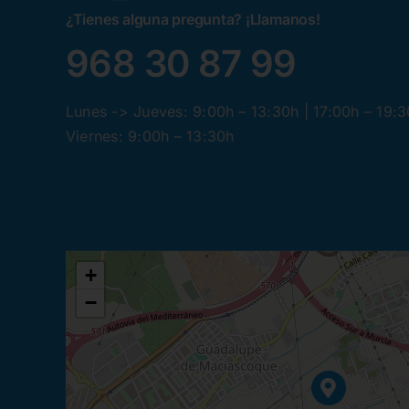
¿Tienes alguna pregunta? ¡Llamanos!
968 30 87 99
Lunes -> Jueves: 9:00h – 13:30h | 17:00h – 19:
Viernes: 9:00h – 13:30h
+
−