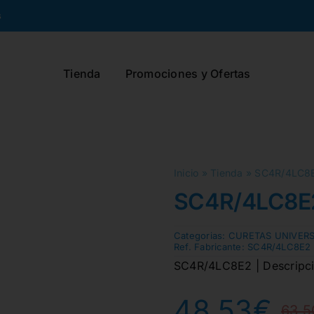
s
Tienda
Promociones y Ofertas
Inicio
»
Tienda
»
SC4R/4LC8
SC4R/4LC8E
Categorias:
CURETAS UNIVERS
Ref. Fabricante:
SC4R/4LC8E2
SC4R/4LC8E2 | Descripció
48,53
€
63,5