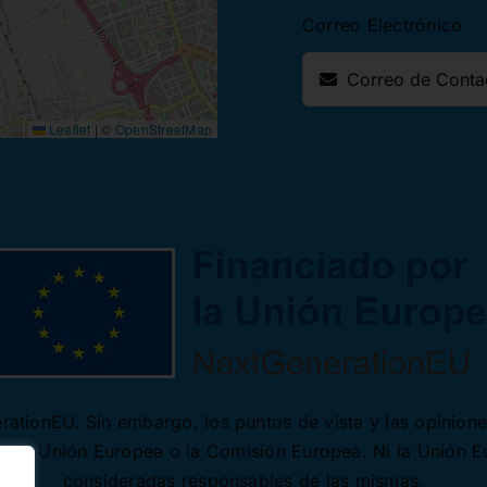
Correo Electrónico
Leaflet
|
©
OpenStreetMap
ationEU. Sin embargo, los puntos de vista y las opinion
 de la Unión Europea o la Comisión Europea. Ni la Unión 
consideradas responsables de las mismas.