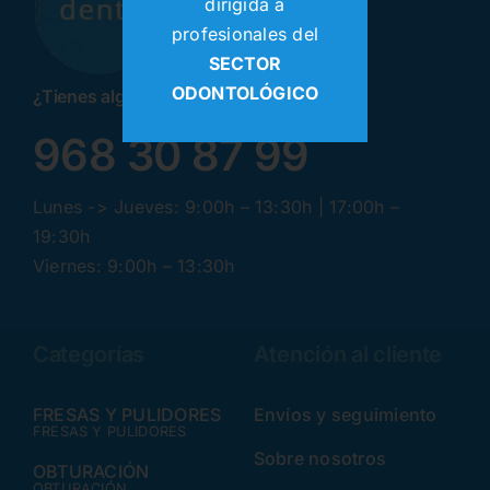
dirigida a
profesionales del
SECTOR
ODONTOLÓGICO
¿Tienes alguna pregunta? ¡Llamanos!
968 30 87 99
Lunes -> Jueves: 9:00h – 13:30h | 17:00h –
19:30h
Viernes: 9:00h – 13:30h
Categorías
Atención al cliente
FRESAS Y PULIDORES
Envíos y seguimiento
FRESAS Y PULIDORES
Sobre nosotros
OBTURACIÓN
OBTURACIÓN