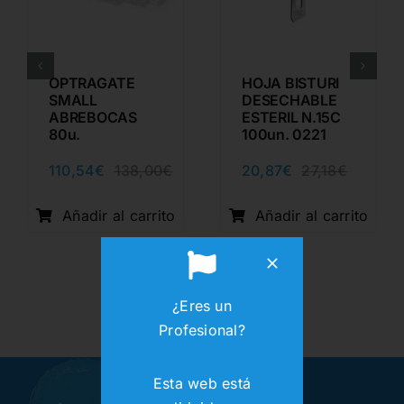
OPTRAGATE
HOJA BISTURI
SMALL
DESECHABLE
ABREBOCAS
ESTERIL N.15C
80u.
100un. 0221
110,54
€
20,87
€
138,00
€
27,18
€
El
El
El
El
ecio
ecio
precio
precio
precio
precio
ginal
ual
original
actual
original
actual
Añadir al carrito
Añadir al carrito
:
era:
es:
era:
es:
8,00€.
0,54€.
138,00€.
110,54€.
27,18€.
20,87€.
¿Eres un
Profesional?
Esta web está