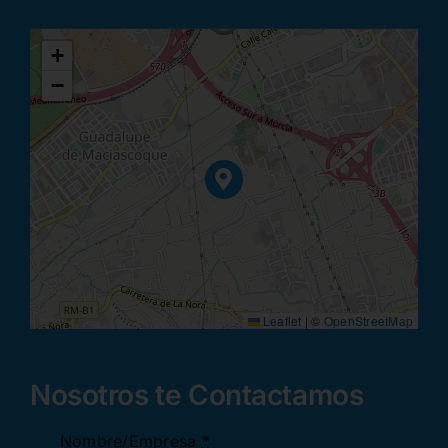
+
−
Leaflet
|
©
OpenStreetMap
Nosotros te Contactamos
Nombre/Empresa
*