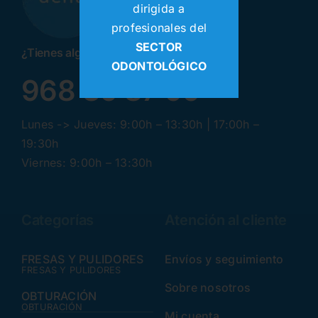
dirigida a
profesionales del
SECTOR
¿Tienes alguna pregunta? ¡Llamanos!
ODONTOLÓGICO
968 30 87 99
Lunes -> Jueves: 9:00h – 13:30h | 17:00h –
19:30h
Viernes: 9:00h – 13:30h
Categorías
Atención al cliente
FRESAS Y PULIDORES
Envíos y seguimiento
FRESAS Y PULIDORES
Sobre nosotros
OBTURACIÓN
OBTURACIÓN
Mi cuenta