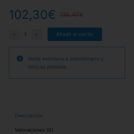
102,30
€
138,40
€
El
El
precio
precio
Añadir al carrito
PROFLUORID
VARNISH+
original
actual
BIOMIN
Venta exclusiva a odontólogos y
era:
es:
48X0.40ml.
clínicas dentales
MIXED
138,40€
102,30€.
2274
cantidad
Descripción
Valoraciones (0)