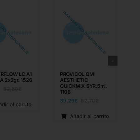
RFLOW LC A1
PROVICOL QM
A 2x2gr. 1526
AESTHETIC
QUICKMIX SYR.5ml.
€
92,80
€
El
El
1108
precio
precio
39,29
€
52,70
€
original
actual
El
El
dir al carrito
era:
es:
precio
precio
92,80€.
69,29€.
original
actual
Añadir al carrito
era:
es:
52,70€.
39,29€.