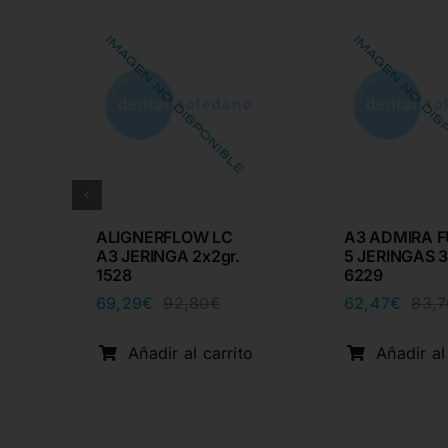
ALIGNERFLOW LC
A3 ADMIRA F
A3 JERINGA 2x2gr.
5 JERINGAS 3
1528
6229
69,29
€
62,47
€
92,80
€
83,7
El
El
cio
cio
precio
precio
ginal
ual
original
actual
o
Añadir al carrito
Añadir al
:
era:
es:
80€.
29€.
92,80€.
69,29€.