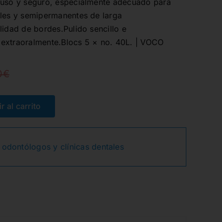
 uso y seguro, especialmente adecuado para
ales y semipermanentes de larga
lidad de bordes.Pulido sencillo e
 y extraoralmente.Blocs 5 × no. 40L. | VOCO
0
€
El
El
precio
precio
r al carrito
original
actual
 odontólogos y clínicas dentales
era:
es:
91,50€.
85,04€.