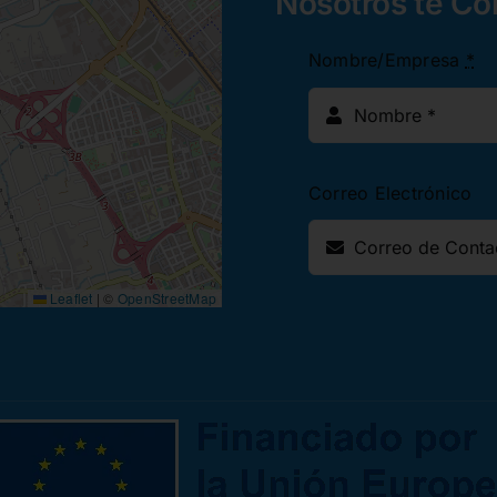
Nosotros te C
Nombre/Empresa
*
Correo Electrónico
Leaflet
|
©
OpenStreetMap