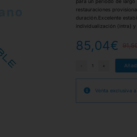
para un período de largo
restauraciones provision
duración.Excelente estabi
individualización (intra)
85,04
€
91,5
Añadi
STRUCTUR
CAD
BLOCK
Venta exclusiva a
5x
NO.40L
A1
6076
cantidad