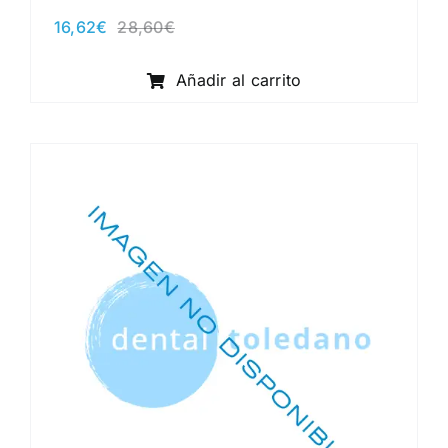
16,62
€
28,60
€
El
El
precio
precio
original
actual
Añadir al carrito
era:
es:
28,60€.
16,62€.