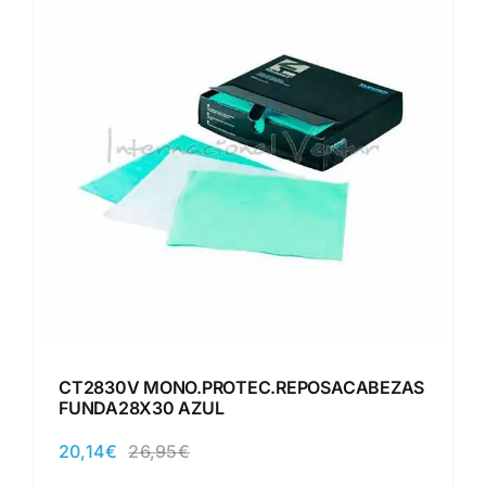
CT2830V MONO.PROTEC.REPOSACABEZAS
FUNDA28X30 AZUL
20,14
€
26,95
€
El
El
precio
precio