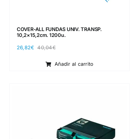
COVER-ALL FUNDAS UNIV. TRANSP.
10,2×15,2cm. 1200u.
26,82
€
40,04
€
El
El
precio
precio
original
actual
Añadir al carrito
era:
es:
40,04€.
26,82€.