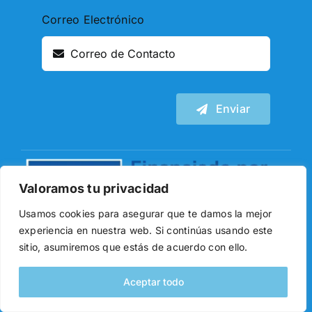
Correo Electrónico
Enviar
Valoramos tu privacidad
Usamos cookies para asegurar que te damos la mejor
experiencia en nuestra web. Si continúas usando este
sitio, asumiremos que estás de acuerdo con ello.
Financiado por la Unión Europea –
NextGenerationEU. Sin embargo, los puntos de
Aceptar todo
vista y las opiniones expresadas son únicamente
los del autor o autores y no reflejan