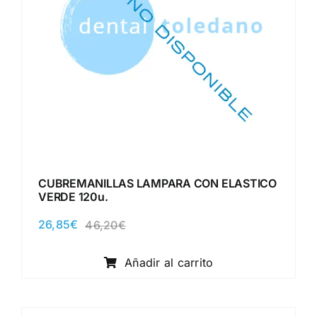
CUBREMANILLAS LAMPARA CON ELASTICO
VERDE 120u.
26,85
€
46,20
€
El
El
precio
precio
original
actual
Añadir al carrito
era:
es:
46,20€.
26,85€.