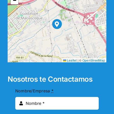
−
Leaflet
|
©
OpenStreetMap
Nosotros te Contactamos
Nombre/Empresa
*