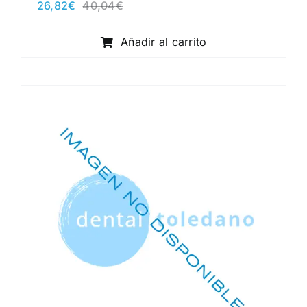
26,82
€
40,04
€
El
El
precio
precio
original
actual
Añadir al carrito
era:
es:
40,04€.
26,82€.