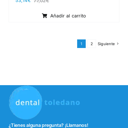
53,14
€
77,02
€
El
El
precio
precio
original
actual
Añadir al carrito
era:
es:
77,02€.
53,14€.
1
2
Siguiente
¿Tienes alguna pregunta? ¡Llamanos!