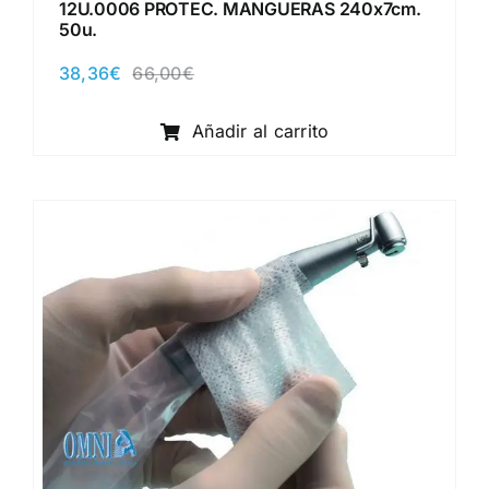
12U.0006 PROTEC. MANGUERAS 240x7cm.
50u.
38,36
€
66,00
€
El
El
precio
precio
original
actual
Añadir al carrito
era:
es:
66,00€.
38,36€.