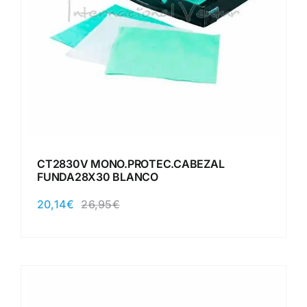
CT2830V MONO.PROTEC.CABEZAL
FUNDA28X30 BLANCO
20,14
€
26,95
€
El
El
precio
precio
original
actual
era:
es:
26,95€.
20,14€.