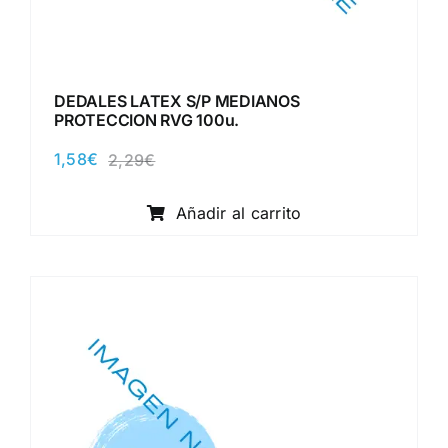
DEDALES LATEX S/P MEDIANOS
PROTECCION RVG 100u.
1,58
€
2,29
€
El
El
precio
precio
original
actual
Añadir al carrito
era:
es:
2,29€.
1,58€.