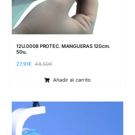
12U.0008 PROTEC. MANGUERAS 120cm.
50u.
27,91
€
49,50
€
El
El
precio
precio
original
actual
Añadir al carrito
era:
es:
49,50€.
27,91€.