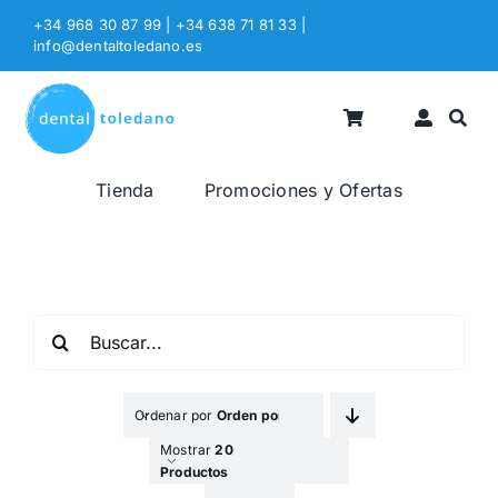
Saltar
+34 968 30 87 99 | +34 638 71 81 33
|
al
info@dentaltoledano.es
contenido
Tienda
Promociones y Ofertas
Buscar:
Ordenar por
Orden por Defecto
Mostrar
20
Productos