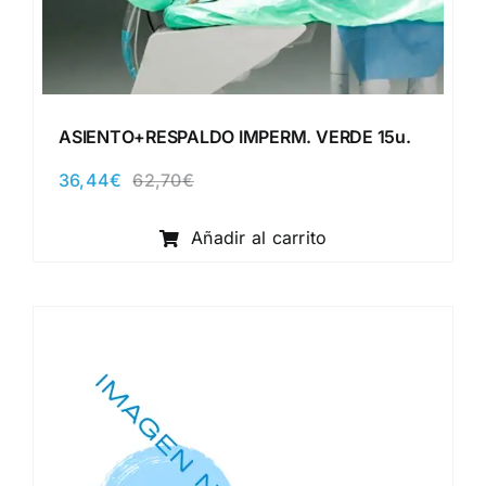
ASIENTO+RESPALDO IMPERM. VERDE 15u.
36,44
€
62,70
€
El
El
precio
precio
original
actual
Añadir al carrito
era:
es:
62,70€.
36,44€.