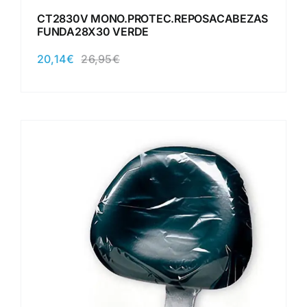
CT2830V MONO.PROTEC.REPOSACABEZAS
FUNDA28X30 VERDE
20,14
€
26,95
€
El
El
precio
precio
original
actual
era:
es:
26,95€.
20,14€.