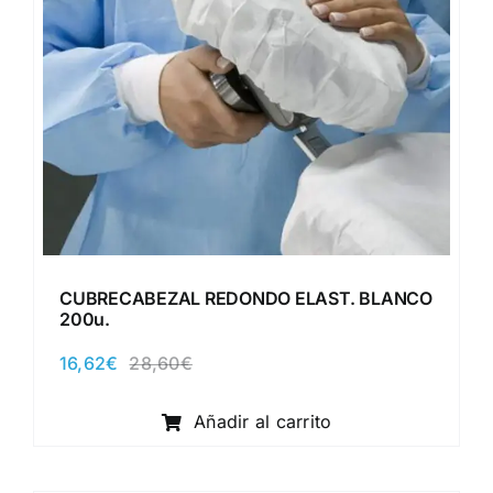
CUBRECABEZAL REDONDO ELAST. BLANCO
200u.
16,62
€
28,60
€
El
El
precio
precio
original
actual
Añadir al carrito
era:
es:
28,60€.
16,62€.