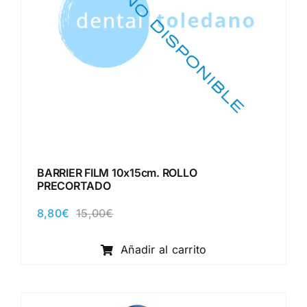
BARRIER FILM 10x15cm. ROLLO
PRECORTADO
8,80
€
15,00
€
El
El
precio
precio
original
actual
Añadir al carrito
era:
es:
15,00€.
8,80€.