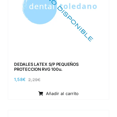
DEDALES LATEX S/P PEQUEÑOS
PROTECCION RVG 100u.
1,58
€
2,29
€
El
El
precio
precio
original
actual
Añadir al carrito
era:
es:
2,29€.
1,58€.