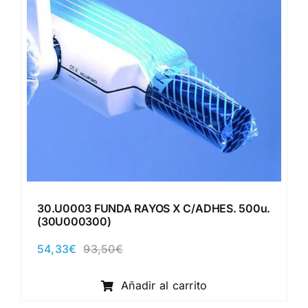
30.U0003 FUNDA RAYOS X C/ADHES. 500u.
(30U000300)
54,33
€
93,50
€
El
El
precio
precio
original
actual
Añadir al carrito
era:
es:
93,50€.
54,33€.