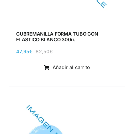
CUBREMANILLA FORMA TUBO CON
ELASTICO BLANCO 300u.
47,95
€
82,50
€
El
El
precio
precio
original
actual
Añadir al carrito
era:
es:
82,50€.
47,95€.