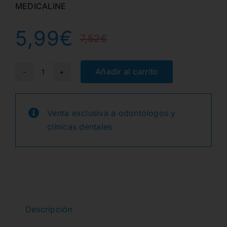
MEDICALINE
5,99
€
7,52
€
El
El
precio
precio
Añadir al carrito
PAPEL
ABSORB.
original
actual
BANDEJAS
Venta exclusiva a odontólogos y
era:
es:
BLANCO
clínicas dentales
18x28cm.
7,52€.
5,99€.
250u.
cantidad
Descripción