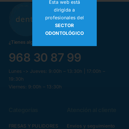
Esta web está
dirigida a
profesionales del
SECTOR
ODONTOLÓGICO
¿Tienes alguna pregunta? ¡Llamanos!
968 30 87 99
Lunes -> Jueves: 9:00h – 13:30h | 17:00h –
19:30h
Viernes: 9:00h – 13:30h
Categorías
Atención al cliente
FRESAS Y PULIDORES
Envíos y seguimiento