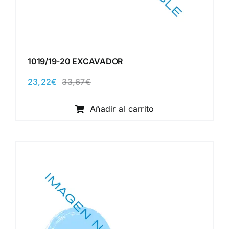
1019/19-20 EXCAVADOR
23,22
€
33,67
€
El
El
precio
precio
original
actual
Añadir al carrito
era:
es:
33,67€.
23,22€.