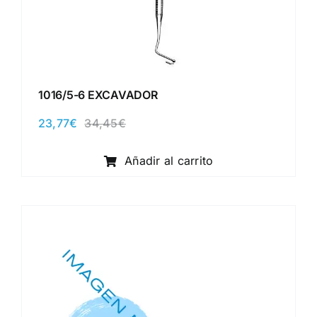
1016/5-6 EXCAVADOR
23,77
€
34,45
€
El
El
precio
precio
original
actual
Añadir al carrito
era:
es:
34,45€.
23,77€.