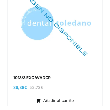
1018/3 EXCAVADOR
36,38
€
52,73
€
El
El
precio
precio
original
actual
Añadir al carrito
era:
es:
52,73€.
36,38€.