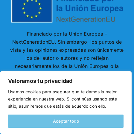
Financiado por la Unión Europea –
NextGenerationEU. Sin embargo, los puntos de
vista y las opiniones expresadas son únicamente
los del autor o autores y no reflejan
necesariamente los de la Unión Europea o la
Comisión Europea. Ni la Unión Europea ni la
Valoramos tu privacidad
Comisión Europea pueden ser consideradas
responsables de las mismas.
Usamos cookies para asegurar que te damos la mejor
experiencia en nuestra web. Si continúas usando este
sitio, asumiremos que estás de acuerdo con ello.
Aceptar todo