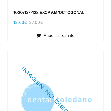
1020/127-128 EXCAV.M/OCTOGONAL
18,63
€
27,00
€
El
El
precio
precio
original
actual
Añadir al carrito
era:
es:
27,00€.
18,63€.