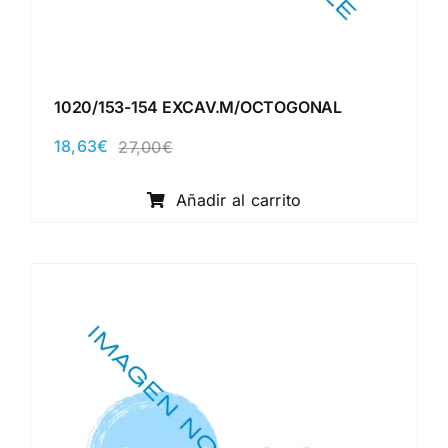
1020/153-154 EXCAV.M/OCTOGONAL
18,63
€
27,00
€
El
El
precio
precio
original
actual
Añadir al carrito
era:
es:
27,00€.
18,63€.