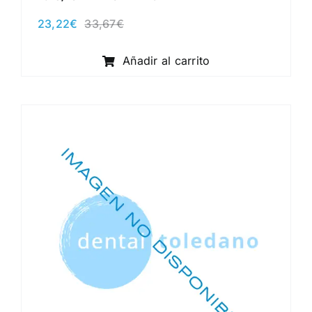
23,22
€
33,67
€
El
El
precio
precio
original
actual
Añadir al carrito
era:
es:
33,67€.
23,22€.