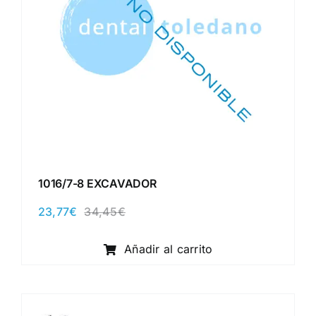
1016/7-8 EXCAVADOR
23,77
€
34,45
€
El
El
precio
precio
original
actual
Añadir al carrito
era:
es:
34,45€.
23,77€.