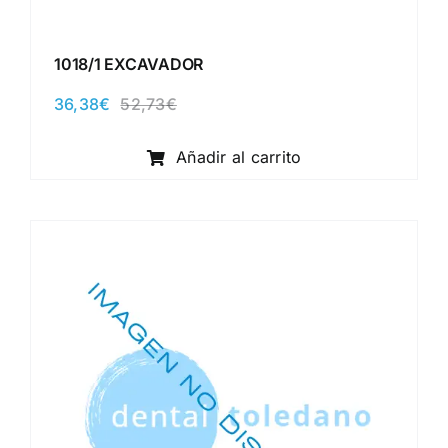
1018/1 EXCAVADOR
36,38
€
52,73
€
El
El
precio
precio
original
actual
Añadir al carrito
era:
es:
52,73€.
36,38€.