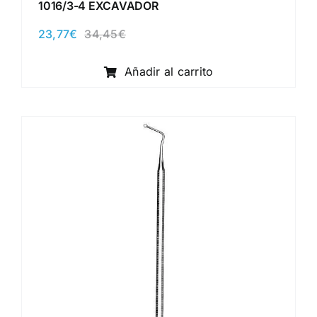
1016/3-4 EXCAVADOR
23,77
€
34,45
€
El
El
precio
precio
original
actual
Añadir al carrito
era:
es:
34,45€.
23,77€.