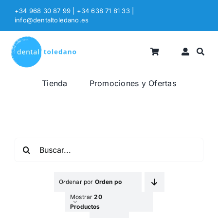
Saltar
+34 968 30 87 99 | +34 638 71 81 33
|
al
info@dentaltoledano.es
contenido
Tienda
Promociones y Ofertas
Buscar:
Ordenar por
Orden por Defecto
Mostrar
20
Productos