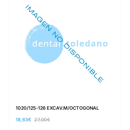
1020/125-126 EXCAV.M/OCTOGONAL
18,63
€
27,00
€
El
El
precio
precio