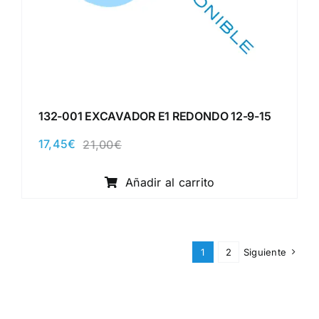
132-001 EXCAVADOR E1 REDONDO 12-9-15
17,45
€
21,00
€
El
El
precio
precio
original
actual
Añadir al carrito
era:
es:
21,00€.
17,45€.
1
2
Siguiente