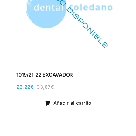
1019/21-22 EXCAVADOR
23,22
€
33,67
€
El
El
precio
precio
original
actual
Añadir al carrito
era:
es:
33,67€.
23,22€.