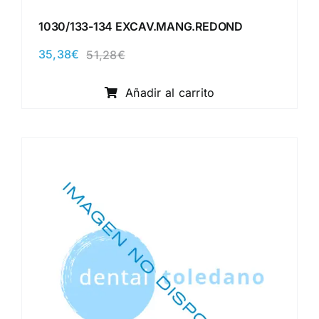
1030/133-134 EXCAV.MANG.REDOND
35,38
€
51,28
€
El
El
precio
precio
original
actual
Añadir al carrito
era:
es:
51,28€.
35,38€.