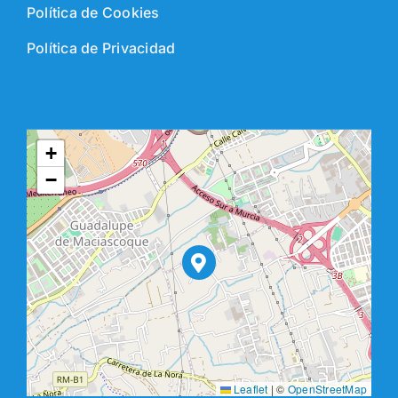
Política de Cookies
Política de Privacidad
+
−
Leaflet
|
©
OpenStreetMap