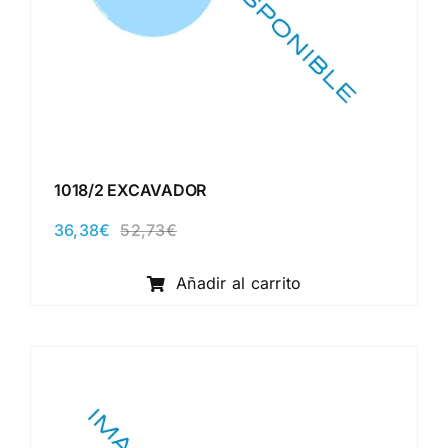
1018/2 EXCAVADOR
36,38
€
52,73
€
El
El
precio
precio
original
actual
Añadir al carrito
era:
es:
52,73€.
36,38€.