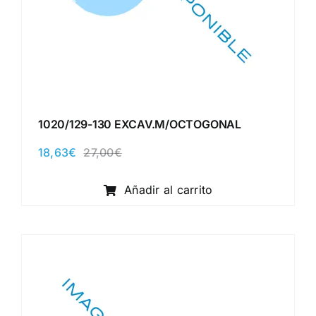
1020/129-130 EXCAV.M/OCTOGONAL
18,63
€
27,00
€
El
El
precio
precio
original
actual
Añadir al carrito
era:
es:
27,00€.
18,63€.