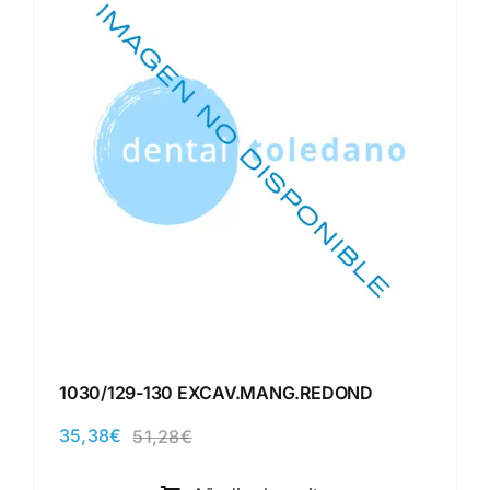
1030/129-130 EXCAV.MANG.REDOND
35,38
€
51,28
€
El
El
precio
precio
original
actual