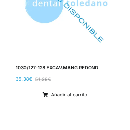
1030/127-128 EXCAV.MANG.REDOND
35,38
€
51,28
€
El
El
precio
precio
original
actual
Añadir al carrito
era:
es:
51,28€.
35,38€.