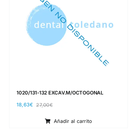
1020/131-132 EXCAV.M/OCTOGONAL
18,63
€
27,00
€
El
El
precio
precio
original
actual
Añadir al carrito
era:
es:
27,00€.
18,63€.