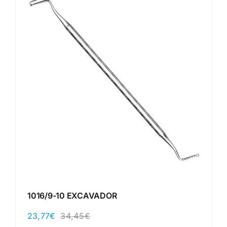
1016/9-10 EXCAVADOR
23,77
€
34,45
€
El
El