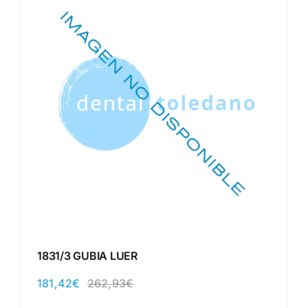
1831/3 GUBIA LUER
181,42
€
262,93
€
El
El
precio
precio