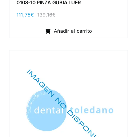
0103-10 PINZA GUBIA LUER
111,75
€
139,16
€
El
El
precio
precio
original
actual
Añadir al carrito
era:
es:
139,16€.
111,75€.