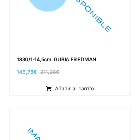
1830/1-14,5cm. GUBIA FRIEDMAN
145,78
€
211,28
€
El
El
precio
precio
original
actual
Añadir al carrito
era:
es:
211,28€.
145,78€.