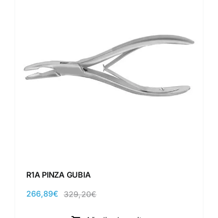
R1A PINZA GUBIA
266,89
€
329,20
€
El
El
precio
precio
original
actual