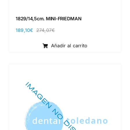
1829/14,5cm. MINI-FRIEDMAN
189,10
€
274,07
€
El
El
precio
precio
original
actual
Añadir al carrito
era:
es:
274,07€.
189,10€.