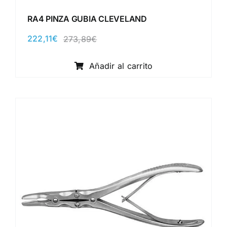
RA4 PINZA GUBIA CLEVELAND
222,11
€
273,89
€
El
El
precio
precio
original
actual
Añadir al carrito
era:
es:
273,89€.
222,11€.