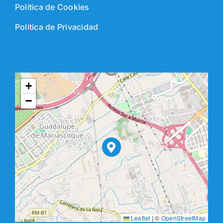
Política de Cookies
Política de Privacidad
+
−
Leaflet
|
©
OpenStreetMap