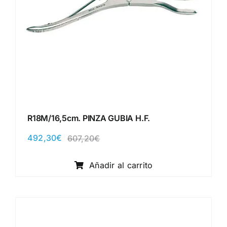
R18M/16,5cm. PINZA GUBIA H.F.
492,30
€
607,20
€
El
El
precio
precio
original
actual
Añadir al carrito
era:
es:
607,20€.
492,30€.