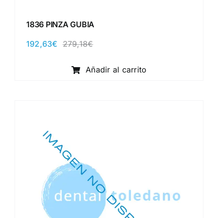
1836 PINZA GUBIA
192,63
€
279,18
€
El
El
precio
precio
original
actual
Añadir al carrito
era:
es:
279,18€.
192,63€.