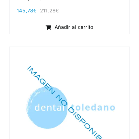
145,78
€
211,28
€
El
El
precio
precio
original
actual
Añadir al carrito
era:
es:
211,28€.
145,78€.