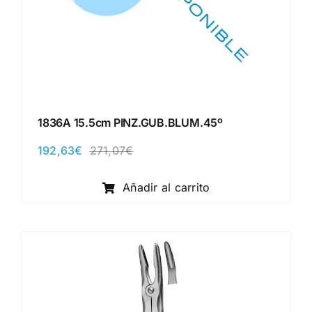
1836A 15.5cm PINZ.GUB.BLUM.45º
192,63
€
271,07
€
El
El
precio
precio
original
actual
Añadir al carrito
era:
es:
271,07€.
192,63€.