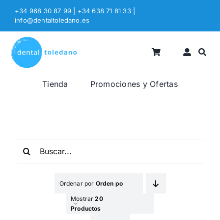
Saltar
+34 968 30 87 99 | +34 638 71 81 33
|
al
info@dentaltoledano.es
contenido
Tienda
Promociones y Ofertas
Buscar:
Ordenar por
Orden por Defecto
Mostrar
20
Productos