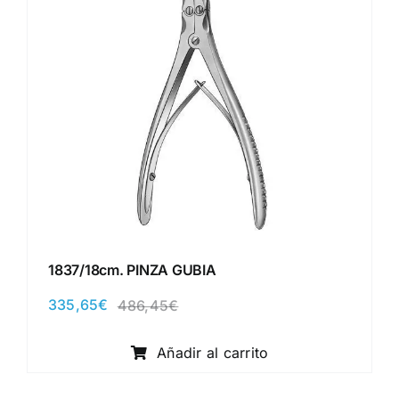
1837/18cm. PINZA GUBIA
335,65
€
486,45
€
El
El
precio
precio
original
actual
Añadir al carrito
era:
es:
486,45€.
335,65€.