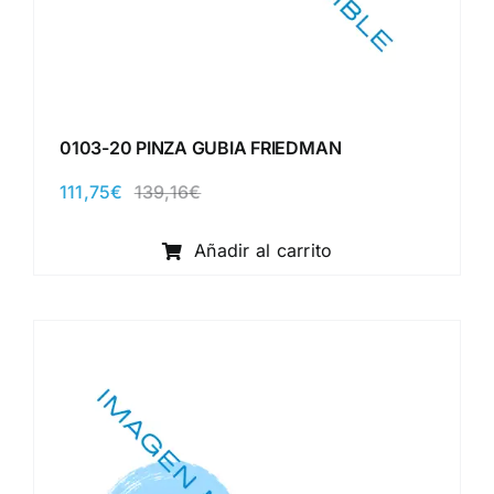
0103-20 PINZA GUBIA FRIEDMAN
111,75
€
139,16
€
El
El
precio
precio
original
actual
Añadir al carrito
era:
es:
139,16€.
111,75€.