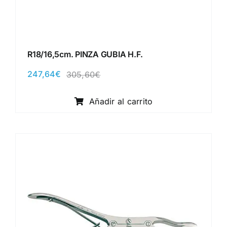
R18/16,5cm. PINZA GUBIA H.F.
247,64
€
305,60
€
El
El
precio
precio
original
actual
Añadir al carrito
era:
es:
305,60€.
247,64€.