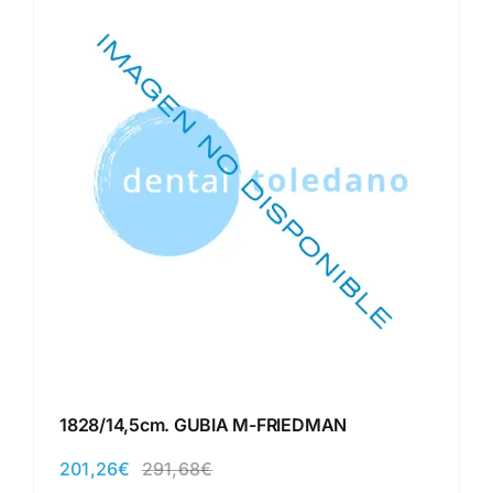
1828/14,5cm. GUBIA M-FRIEDMAN
201,26
€
291,68
€
El
El