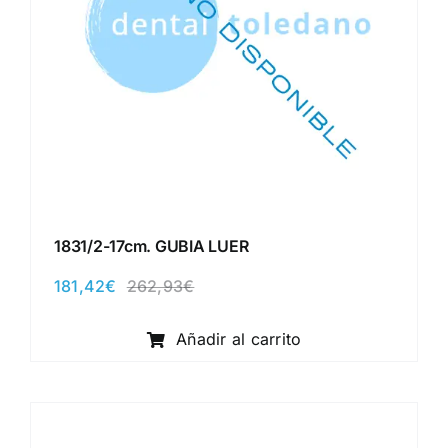
1831/2-17cm. GUBIA LUER
181,42
€
262,93
€
El
El
precio
precio
original
actual
Añadir al carrito
era:
es:
262,93€.
181,42€.