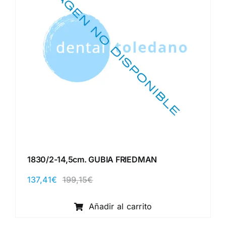
1830/2-14,5cm. GUBIA FRIEDMAN
137,41
€
199,15
€
El
El
precio
precio
original
actual
Añadir al carrito
era:
es:
199,15€.
137,41€.