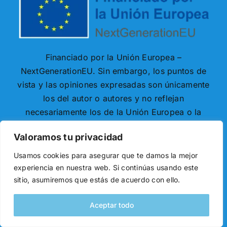
Financiado por la Unión Europea –
NextGenerationEU. Sin embargo, los puntos de
vista y las opiniones expresadas son únicamente
los del autor o autores y no reflejan
necesariamente los de la Unión Europea o la
Comisión Europea. Ni la Unión Europea ni la
Valoramos tu privacidad
Comisión Europea pueden ser consideradas
responsables de las mismas.
Usamos cookies para asegurar que te damos la mejor
experiencia en nuestra web. Si continúas usando este
sitio, asumiremos que estás de acuerdo con ello.
Aceptar todo