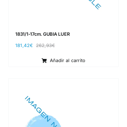
1831/1-17cm. GUBIA LUER
181,42
€
262,93
€
El
El
precio
precio
original
actual
Añadir al carrito
era:
es:
262,93€.
181,42€.