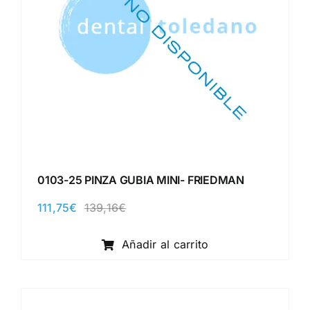
0103-25 PINZA GUBIA MINI- FRIEDMAN
111,75
€
139,16
€
El
El
precio
precio
original
actual
Añadir al carrito
era:
es:
139,16€.
111,75€.