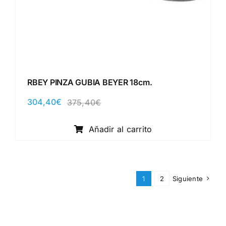
RBEY PINZA GUBIA BEYER 18cm.
304,40
€
375,40
€
El
El
precio
precio
original
actual
Añadir al carrito
era:
es:
375,40€.
304,40€.
1
2
Siguiente